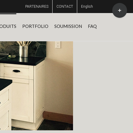
Toggle
PARTENAIRES
CONTACT
English
Sliding
Bar
Area
ODUITS
PORTFOLIO
SOUMISSION
FAQ