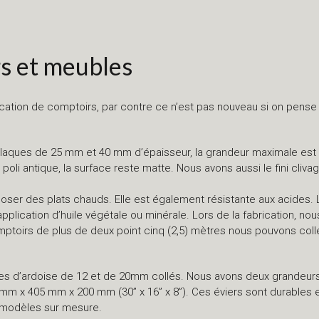
s et meubles
brication de comptoirs, par contre ce n’est pas nouveau si on pense
aques de 25 mm et 40 mm d’épaisseur, la grandeur maximale est de
 poli antique, la surface reste matte. Nous avons aussi le fini cliv
époser des plats chauds. Elle est également résistante aux acides.
pplication d’huile végétale ou minérale. Lors de la fabrication, no
ptoirs de plus de deux point cinq (2,5) mètres nous pouvons colle
ques d’ardoise de 12 et de 20mm collés. Nous avons deux grandeu
60 mm x 405 mm x 200 mm (30’’ x 16’’ x 8’’). Ces éviers sont durables
s modèles sur mesure.