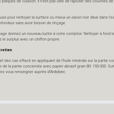
s plaques de cuisson. Il n’est pas utile de rajouter des couches de
se pour nettoyer la surface ou mieux un savon noir dilué dans l’eau
profondeur sans avoir besoin de rinçage.
sage donnez un nouveau lustre à votre comptoir. Nettoyer à fond l
 le surplus avec un chiffon propre.
tretien
t des cas effacé en appliquant de l’huile minérale sur la partie c
de la partie concernée avec papier abrasif grain 80- 150-300. Sui
vez vous renseigner auprès
d’Ardobec.