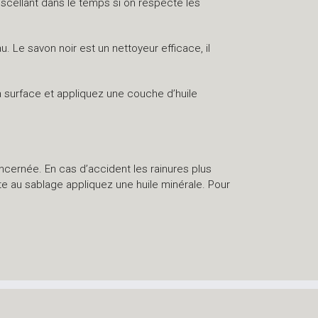
 scellant dans le temps si on respecte les
. Le savon noir est un nettoyeur efficace, il
a surface et appliquez une couche d’huile
oncernée. En cas d’accident les rainures plus
te au sablage appliquez une huile minérale. Pour