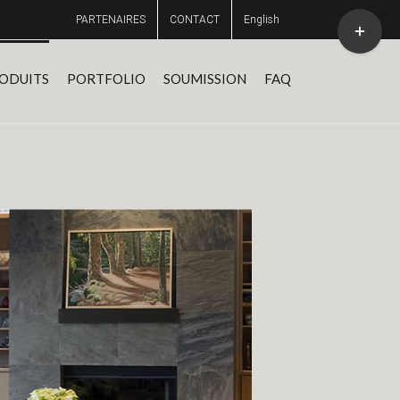
Toggle
PARTENAIRES
CONTACT
English
Sliding
Bar
Area
ODUITS
PORTFOLIO
SOUMISSION
FAQ